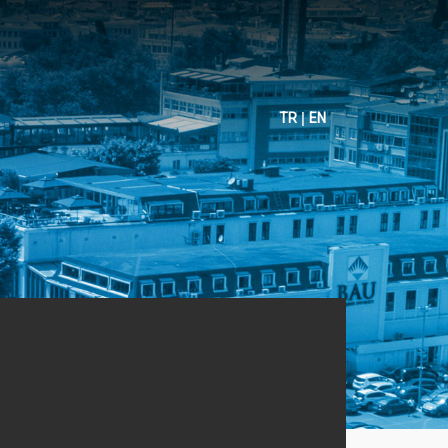
|
TR
EN